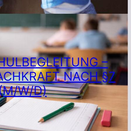
HULBEGLEITUNG –
ACHKRAFT NACH §7
(M/W/D)