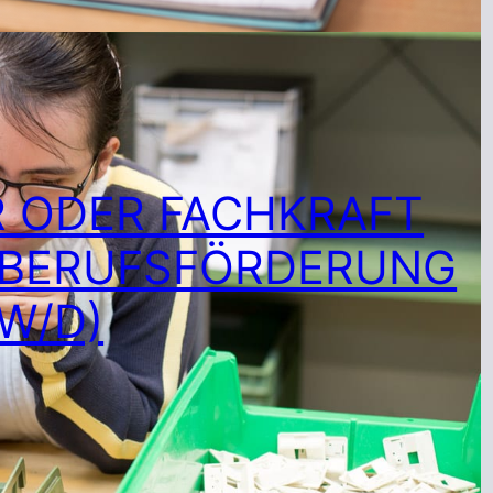
R ODER FACHKRAFT
 BERUFSFÖRDERUNG
W/D)