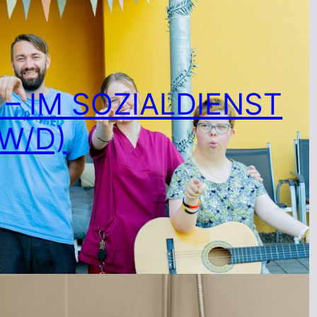
– IM SOZIALDIENST
W/D)