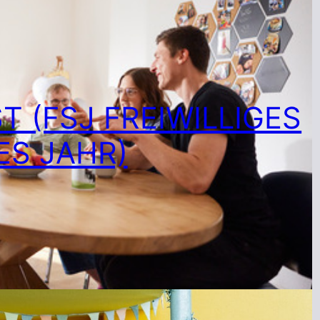
T (FSJ FREIWILLIGES
ES JAHR)