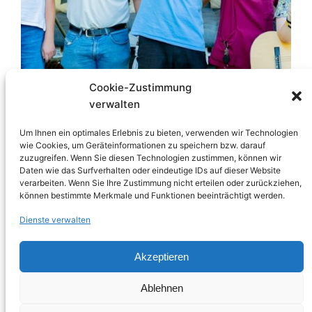
Cookie-Zustimmung
verwalten
Um Ihnen ein optimales Erlebnis zu bieten, verwenden wir Technologien
Online seit:
10. April 2026
wie Cookies, um Geräteinformationen zu speichern bzw. darauf
zuzugreifen. Wenn Sie diesen Technologien zustimmen, können wir
Wir suchen für unseren Wohnbereich ab sofot in
Daten wie das Surfverhalten oder eindeutige IDs auf dieser Website
Vollzeit einen Sozialpädagogen (M/W/D)
verarbeiten. Wenn Sie Ihre Zustimmung nicht erteilen oder zurückziehen,
können bestimmte Merkmale und Funktionen beeinträchtigt werden.
Dienste verwalten
Akzeptieren
Ablehnen